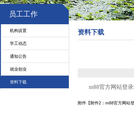
员工工作
机构设置
资料下载
学工动态
通知公告
就业创业
资料下载
m88官方网站登
附件【
附件2：m88官方网站