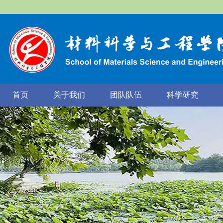
首页
关于我们
团队队伍
科学研究