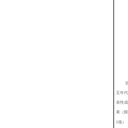
五年代
表性成
果（限
项）
5