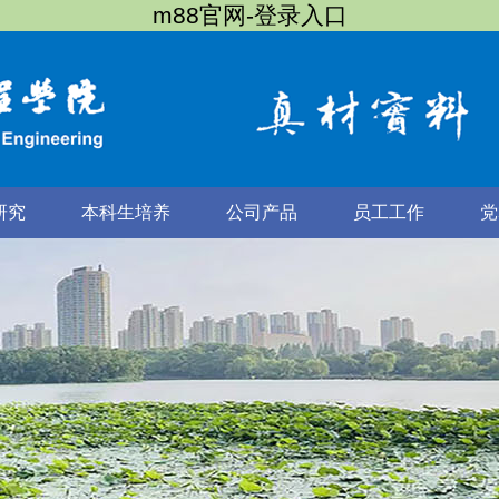
m88官网-登录入口
研究
本科生培养
公司产品
员工工作
党